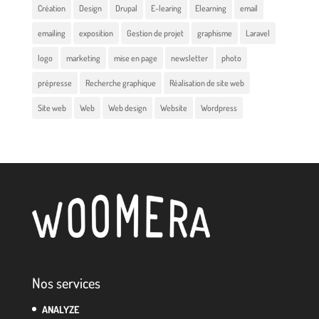
Création
Design
Drupal
E-learing
Elearning
email
emailing
exposition
Gestion de projet
graphisme
Laravel
logo
marketing
mise en page
newsletter
photo
prépresse
Recherche graphique
Réalisation de site web
Site web
Web
Web design
Website
Wordpress
Nos services
ANALYZE