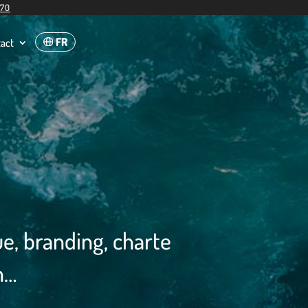
 70
FR
act
e, branding, charte
n…