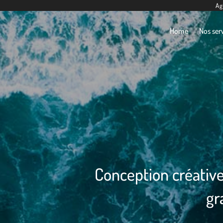
Ag
Home
Nos ser
Conception créative
gr