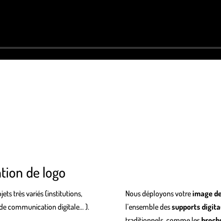
ation de logo
ets très variés (institutions,
Nous déployons votre
image d
 de communication digitale… ).
l’ensemble des
supports digit
traditionnels, comme les
broch