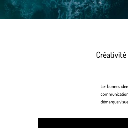
Créativit
Les bonnes idées
communication. 
démarque visuel