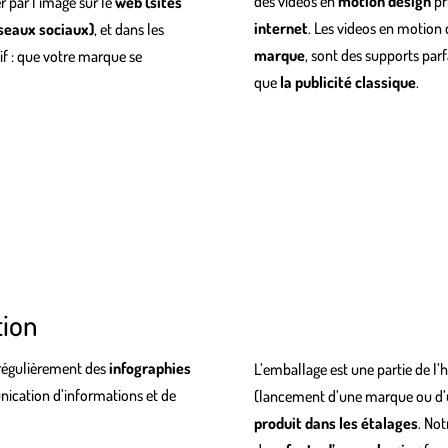
des videos en
motion design
pr
 par l’image sur le
web (sites
internet
. Les videos en motion 
éseaux sociaux)
, et dans les
marque
, sont des supports pa
tif : que votre marque se
que
la publicité classique
.
tion
régulièrement des
infographies
L’emballage est une partie de l
ication d’informations et de
(lancement d’une marque ou d
produit dans les étalages
. Not