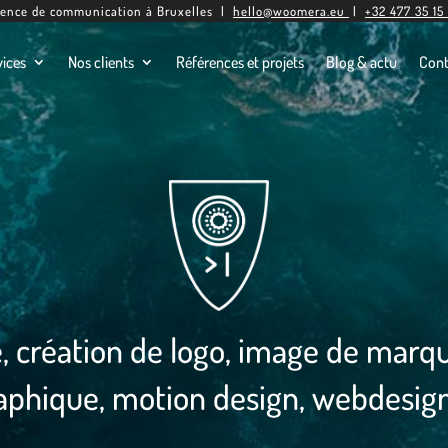
ence de communication à Bruxelles |
hello@woomera.eu
|
+32 477 35 15
vices
Nos clients
Références et projets
Blog & actu
Cont
, création de logo, image de marqu
aphique, motion design, webdesig