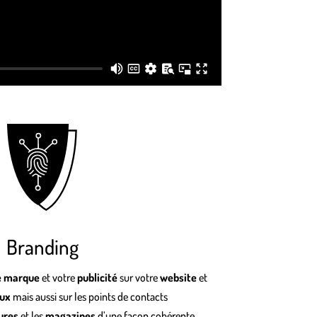
Branding
e marque
et votre
publicité
sur votre
website
et
aux
mais aussi sur les points de contacts
ures
et les
magazines
d’une façon cohérente,