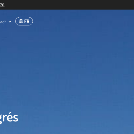
 70
FR
act
grés