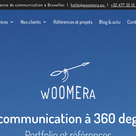
ence de communication à Bruxelles |
hello@woomera.eu
|
+32 477 35 15
vices
Nos clients
Références et projets
Blog & actu
Cont
communication à 360 de
Portfolio et références