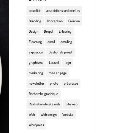
actualité
associations sectorielles
Branding
Conception
Création
Design
Drupal
E-learing
Elearning
email
emailing
exposition
Gestion de projet
graphisme
Laravel
logo
marketing
mise en page
newsletter
photo
prépresse
Recherche graphique
Réalisation de site web
Site web
Web
Web design
Website
Wordpress