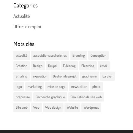
Categories
Actualité
Offres d'emploi
Mots clés
actualité
associations sectorielles
Branding
Conception
Création
Design
Drupal
E-learing
Elearning
email
emailing
exposition
Gestion de projet
graphisme
Laravel
logo
marketing
mise en page
newsletter
photo
prépresse
Recherche graphique
Réalisation de site web
Site web
Web
Web design
Website
Wordpress